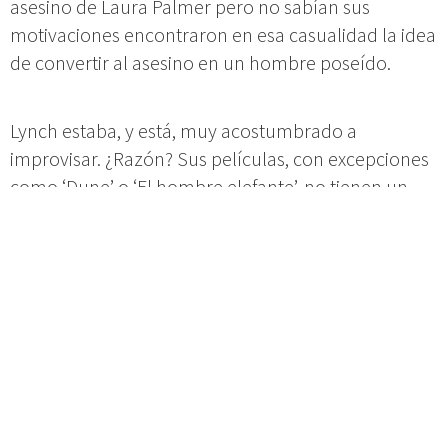
asesino de Laura Palmer pero no sabían sus
motivaciones encontraron en esa casualidad la idea
de convertir al asesino en un hombre poseído.
Lynch estaba, y está, muy acostumbrado a
improvisar. ¿Razón? Sus películas, con excepciones
como ‘Dune’ o ‘El hombre elefante’, no tienen un
gran presupuesto pero suelen estar sustentadas
por productoras potentes. Se asume que sus
películas no van a tener un recorrido comercial
regular. El riesgo económico es tan pequeño y
asumible que una semana o dos de rodaje no se
traduce en millones de pérdidas. Esta es una de las
razones por las que Woody Allen sigue rodando y
alternando desastres en taquilla con éxitos: sus
películas son francamente baratas para el estándar