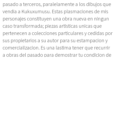
pasado a terceros, paralelamente a los dibujos que
vendia a Kukuxumusu. Estas plasmaciones de mis
personajes constituyen una obra nueva en ningun
caso transformada; piezas artisticas unicas que
pertenecen a colecciones particulares y cedidas por
sus propietarios a su autor para su estampacion y
comercializacion. Es una lastima tener que recurrir
a obras del pasado para demostrar tu condicion de
artista libre y al mismo tiempo respetar, muy a
nuestro pesar, una sentencia claramente injusta
que esperamos sea revocada.
>>
@Katuki
Saguyaki abre con el
#Txupinazo
#SanFermin2017
pic.twitter.com/IotShgtwMZ