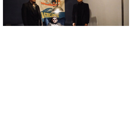
Matorralman - 'Destrampada'
México es uno de los epicentros de la música surf y
Matorralman
, una de sus bandas más
extravagantes. En su primera visita a
España podremos comprobar su querencia por
mezclar la música instrumental en su versión más