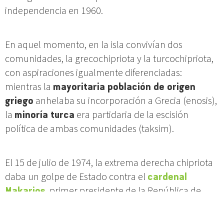
independencia en 1960.
En aquel momento, en la isla convivían dos
comunidades, la grecochipriota y la turcochipriota,
con aspiraciones igualmente diferenciadas:
mientras la
mayoritaria población de origen
griego
anhelaba su incorporación a Grecia (enosis),
la
minoría turca
era partidaria de la escisión
política de ambas comunidades (taksim).
El 15 de julio de 1974, la extrema derecha chipriota
daba un golpe de Estado contra el
cardenal
Makarios
, primer presidente de la República de
Chipre, quien se había adherido al Movimiento de
Países No Alineados, y a quien Estados Unidos llegó